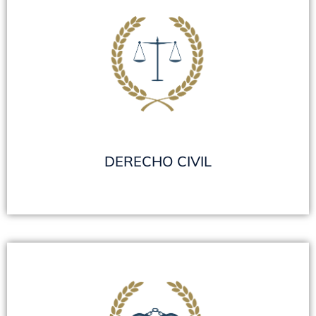
DERECHO CIVIL
Divorcio por presentación Conjunta - Divorcio
por Presentación Unilateral (ART. 437 C.C.C.N.)
- Convenio Regulador (ART. 439 C.C.C.N) -
Incidente de División de Sociedad Conyugal -
Alimentos - Incidente de Aumento o
Disminución de Cuota de Alimentos -
Comunicación con los Hijos
VER TODOS
DERECHO CIVIL
DERECHO PENAL
Defensas Penales - Instrucción - Debate Oral -
Suspensión de juicio a prueba (PROBATION) -