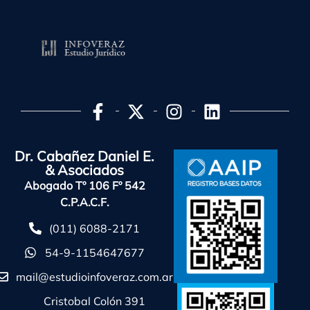
Dr. Cabañez Daniel E.
& Asociados
Abogado Tº 106 Fº 542
C.P.A.C.F.
(011) 6088-2171
54-9-1154647677
mail@estudioinfoveraz.com.ar
Cristobal Colón 391