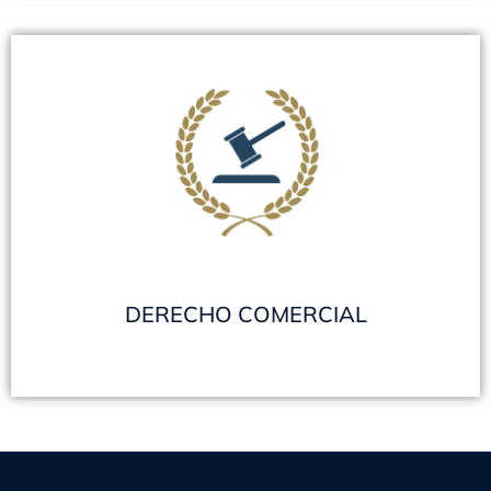
DERECHO COMERCIAL
SALGA DEL VERAZ – RECUPERE SU
CAPACIDAD CREDITICIA
Suprimimos todos sus antecedentes de deudas
de los informes comerciales vigentes -
Concursos y Quiebras - Juicios Ejecutivos
(pagarés, cheques, contratos, etc.) -
Asesoramiento Jurídico Impositivo - Sociedades
VER TODOS
DERECHO COMERCIAL