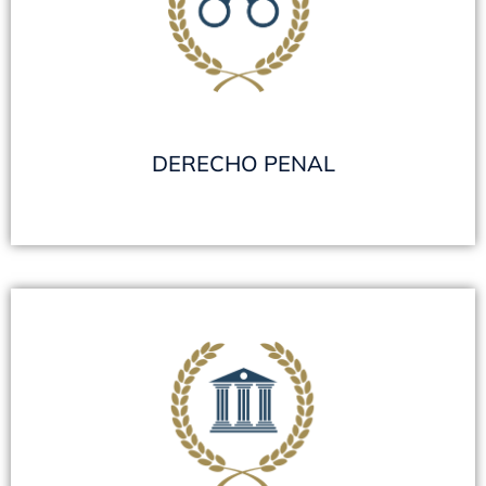
Juicio de Extradición - Querella (Particular
Damnificado) - Excarcelaciones - Eximición de
prisión - Ejecución de pena Habeas Corpus -
Juicios abreviados - Impedimento de Contacto -
Penal Económico y Tributario
VER TODOS
DERECHO PENAL
DERECHO LABORAL
SECLO - SECOSE en C.A.B.A. - Acuerdos en el
Ministerio de Trabajo Prov. de Bs. As. -
Telegramas/Carta Documento - Accidentes de
Trabajo - Diferencias Salariales - Conciliaciones
Laborales - Acuerdos de Desvinculación -
Ejecución de Acuerdos - Tutela Sindical