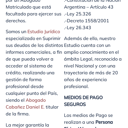
por un Abogado
.-Constitución de la Nación
Matriculado que está
Argentina – Artículo 43
facultado para ejercer sus
.-Ley 25.326
derechos.
.-Decreto 1558/2001
.-Ley 26.343
Somos un
Estudio Jurídico
especializado en Suprimir
Además de ello, nuestro
sus deudas de los distintos
Estudio cuenta con un
informes comerciales, a fin
amplio conocimiento en el
de que pueda volver a
ámbito Legal, reconocido a
acceder al sistema de
nivel Nacional y con una
crédito, realizando una
trayectoria de más de 20
gestión de forma
años de experiencia
profesional desde
profesional.
cualquier punto del País,
MEDIOS DE PAGO
siendo el
Abogado
SEGUROS
Cabañez Daniel E.
titular
de la firma.
Los medios de Pago se
realizan a una
Persona
La mejor garantía la