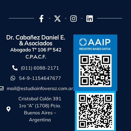
Dr. Cabañez Daniel E.
& Asociados
Abogado Tº 106 Fº 542
C.P.A.C.F.
(011) 6088-2171
54-9-1154647677
mail@estudioinfoveraz.com.ar
Cristobal Colón 391
1ro “A” (1708) Pcia.
Buenos Aires –
Argentina