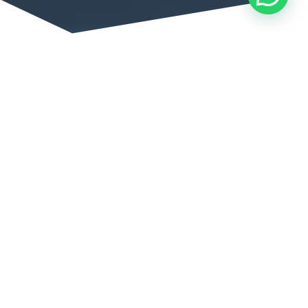
ESTUDIO JURÍDICO
INFOVERAZ
Abogados Matriculados
Salga en
forma VERAZ
de
todos los informes
comerciales, desde cualquier
punto del País.
Nuestro Estudio,
INFOVERAZ
cuenta con un amplio
reconocimiento y trayectoria en el ámbito legal,
trabajamos desde la ética profesional y con conciencia
ciudadana, contamos con un área de profesionales
altamente capacitados en materia de Protección de