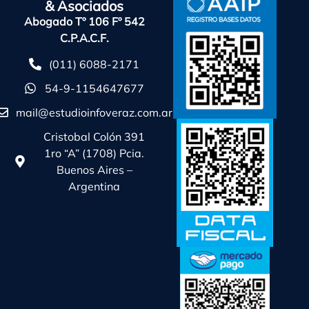
& Asociados
Abogado Tº 106 Fº 542
C.P.A.C.F.
(011) 6088-2171
54-9-1154647677
mail@estudioinfoveraz.com.ar
Cristobal Colón 391
1ro “A” (1708) Pcia.
Buenos Aires –
Argentina